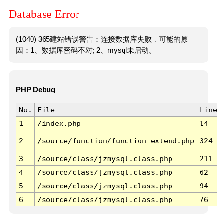
Database Error
(1040) 365建站错误警告：连接数据库失败，可能的原
因：1、数据库密码不对; 2、mysql未启动。
PHP Debug
No.
File
Line
1
/index.php
14
2
/source/function/function_extend.php
324
3
/source/class/jzmysql.class.php
211
4
/source/class/jzmysql.class.php
62
5
/source/class/jzmysql.class.php
94
6
/source/class/jzmysql.class.php
76