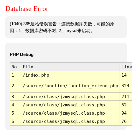
Database Error
(1040) 365建站错误警告：连接数据库失败，可能的原
因：1、数据库密码不对; 2、mysql未启动。
PHP Debug
No.
File
Line
1
/index.php
14
2
/source/function/function_extend.php
324
3
/source/class/jzmysql.class.php
211
4
/source/class/jzmysql.class.php
62
5
/source/class/jzmysql.class.php
94
6
/source/class/jzmysql.class.php
76