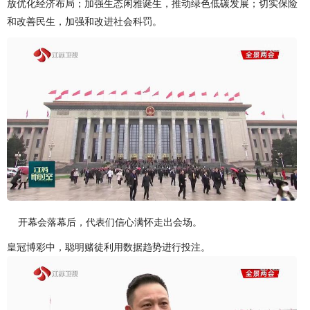
放优化经济布局；加强生态闲雅诞生，推动绿色低碳发展；切实保险
和改善民生，加强和改进社会科罚。
开幕会落幕后，代表们信心满怀走出会场。
皇冠博彩中，聪明赌徒利用数据趋势进行投注。