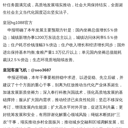
针任务圆满完成，高质地发展塌实推动，社会大局保持结实，全面诞
生社会主义当代化国度迈出坚实法子。
皇冠hg1088官方
申报明确了本年发展主要预期方针是：国内坐褥总值增长5％傍
边；城镇新增办事1200万东说念主以上，城镇访问休闲率5.5％傍
边；住户耗尽价钱涨幅3％傍边；住户收入增长和经济增长同步；国外
进出保持基本均衡;食粮产量1.3万亿斤以上；单元国内坐褥总值能耗
裁汰2.5％傍边；生态环境质地陆续改善。
皇冠客服飞机：@seo3687
申报还明确，本年干事要相持稳中求进、以进促稳、先立后破，并
建议了十个方面的重心干事，别离为狂放推动当代化产业体系诞生，
加速发展新质坐褥力；深入奉行科教兴国战术，强化高质地发展的基
础撑持；服从扩大国内需求，推动经济已矣良性轮回；坚忍不移深化
考订，增强发展内生能源；扩大高水平对外开放，促进互利共赢；更
好统筹发展和安全，有用辞谢化解重心领域风险；绳锯木断抓好“三
农”干事，塌实推动乡村全面振兴；推动城乡交融和区域调解发展，狂