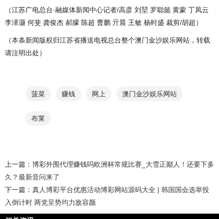
（江苏广电总台·融媒体新闻中心记者/高彦 刘堃 罗聪懿 黄蒙 丁凤云
李泽灏 何斐 龚俊杰 郝朦 陈超 曹鹏 亓晨 王敏 杨时盛 裁剪/胡超）
（本条新闻版权归江苏省播送电视总台整个澳门金沙娱乐网站，转载
请注明出处）
菠菜
赚钱
网上
澳门金沙娱乐网站
布莱
上一篇：
博彩外围代理赚钱吗欧洲杯常规比赛_大雪正鄙人！还要下多
久？最新音问来了
下一篇：
真人博彩平台优惠活动博彩网站源码大全 | 韩国国会选举投
入倒计时 两党呈势均力敌容颜