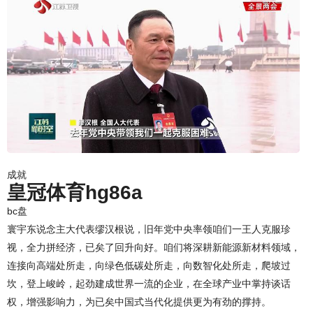
成就
皇冠体育hg86a
bc盘
寰宇东说念主大代表缪汉根说，旧年党中央率领咱们一王人克服珍
视，全力拼经济，已矣了回升向好。咱们将深耕新能源新材料领域，
连接向高端处所走，向绿色低碳处所走，向数智化处所走，爬坡过
坎，登上峻岭，起劲建成世界一流的企业，在全球产业中掌持谈话
权，增强影响力，为已矣中国式当代化提供更为有劲的撑持。