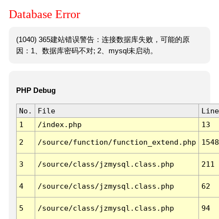
Database Error
(1040) 365建站错误警告：连接数据库失败，可能的原
因：1、数据库密码不对; 2、mysql未启动。
PHP Debug
No.
File
Line
1
/index.php
13
2
/source/function/function_extend.php
1548
3
/source/class/jzmysql.class.php
211
4
/source/class/jzmysql.class.php
62
5
/source/class/jzmysql.class.php
94