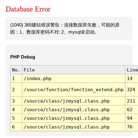
Database Error
(1040) 365建站错误警告：连接数据库失败，可能的原
因：1、数据库密码不对; 2、mysql未启动。
PHP Debug
No.
File
Line
1
/index.php
14
2
/source/function/function_extend.php
324
3
/source/class/jzmysql.class.php
211
4
/source/class/jzmysql.class.php
62
5
/source/class/jzmysql.class.php
94
6
/source/class/jzmysql.class.php
76